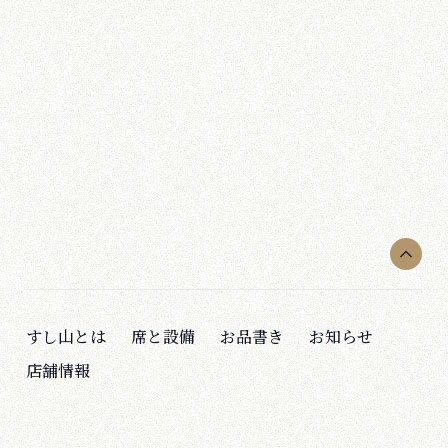
ディナー17:00～23:00
(L.O.22:00、ドリンクL.O.22:30)
アクセス ：
新宿駅
JR山手線
西武新宿駅
西武新宿線
すし山とは
席と設備
お品書き
お知らせ
店舗情報