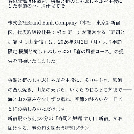
春の北海道体験を、桜鯛と筍のしゃぶしゃぶを主役に
した季節のコース仕立てで
株式会社Brand Bank Company（本社：東京都新宿
区、代表取締役社⻑： 根本 寿⼀）が運営する「寿司と
炉端 すし山 新宿」は、2026年3月2日（月）より
季節
限定 桜鯛と筍しゃぶしゃぶの「春の風雅コース」
の提
供を開始いたしました。
桜鯛と筍のしゃぶしゃぶを主役に、炙り中トロ、銀鱈
の西京焼き、山菜の天ぷら、いくらのおちょこ丼まで――
海と山の恵みを少しずつ重ね、季節の移ろいを一皿ご
とにお楽しみいただけます。
新宿駅から徒歩3分の「寿司と炉端 すし山 新宿」がお
届けする、春の旬を味わう特別プラン。