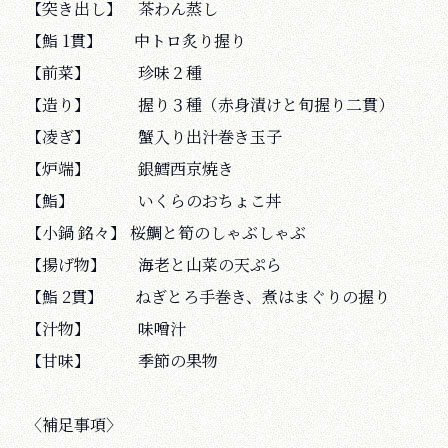
【突き出し】 茶わん蒸し
【鮨 1貫】 中トロ炙り握り
【前菜】 珍味２種
【造り】 握り３種（赤身漬けと旬握り二貫）
【凌ぎ】 蟹入り出汁巻き玉子
【炉端】 銀鱈西京焼き
【鮨】 いくらのおちょこ丼
【小鍋 銘々】 桜鯛と筍のしゃぶしゃぶ
【揚げ物】 海老と山菜の天ぷら
【鮨 2貫】 ねぎとろ手巻き、煮はまぐりの握り
【汁物】 味噌汁
【甘味】 季節の果物
〈補足事項〉